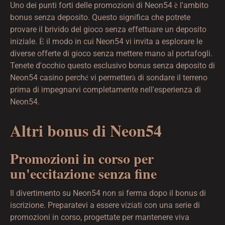
Uno dei punti forti delle promozioni di Neon54 è l'ambito
bonus senza deposito. Questo significa che potrete
provare il brivido del gioco senza effettuare un deposito
iniziale. È il modo in cui Neon54 vi invita a esplorare le
diverse offerte di gioco senza mettere mano al portafogli.
Tenete d'occhio questo esclusivo bonus senza deposito di
Neon54 casino perché vi permetterà di sondare il terreno
prima di impegnarvi completamente nell'esperienza di
Neon54.
Altri bonus di Neon54
Promozioni in corso per
un'eccitazione senza fine
Il divertimento su Neon54 non si ferma dopo il bonus di
iscrizione. Preparatevi a essere viziati con una serie di
promozioni in corso, progettate per mantenere viva