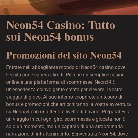
Neon54 Casino: Tutto
sui Neon54 bonus
Promozioni del sito Neon54
Entrate nell’abbagliante mondo di Neon54 casino dove
l'eccitazione supera i limiti. Più che un semplice casinò
online e una piattaforma di scommesse, Neon54 è
un'esperienza coinvolgente creata per elevare il vostro
viaggio di gioco. Al suo interno scoprirete un tesoro di
bonus e promozioni che arricchiranno la vostra avventura
su Neon54 con un ulteriore livello di brivido. Preparatevi a
un viaggio in cui ogni giro, scommessa e giocata non è
solo un momento, ma un capitolo di una straordinaria
narrazione di intrattenimento. Benvenuti a Neon54, dove