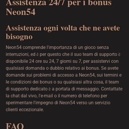
Assistenza 24/7 per i bonus
Neon54
Assistenza ogni volta che ne avete
bisogno
Neon54 comprende l'importanza di un gioco senza
interruzioni, ed è per questo che il suo team di supporto è
disponibile 24 ore su 24, 7 giorni su 7, per assistervi con
qualsiasi domanda o dubbio relativo ai bonus. Se avete
domande sui problemi di accesso a Neon54, sui termini e
le condizioni dei bonus o su qualsiasi altra cosa, il team
di supporto dedicato è a portata di messaggio. Contattate
la chat dal vivo, l'e-mail o il numero di telefono per
sperimentare l'impegno di Neon54 verso un servizio
clienti eccezionale.
FAQ